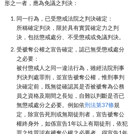
形之一者，應為免議之判決：
同一行為，已受懲戒法院之判決確定：
所稱確定判決，限於具有實質確定力之判
決，包括懲戒處分、不受懲戒或免議判決。
受褫奪公權之宣告確定，認已無受懲戒處分
之必要：
被付懲戒人之同一違法行為，雖經法院刑事
判決判處罪刑，並宣告褫奪公權，惟刑事判
決確定前，既無從確認其是否被褫奪為公務
員之資格及期間之長短，自難以判斷是否已
無懲戒處分之必要。例如依
刑法第37條
規
定，除宣告死刑或無期徒刑者，宣告褫奪公
權終身外，如係宣告1年以上有期徒刑，依犯
罪之性質認有褫奪公權之必要者，得宣告1年