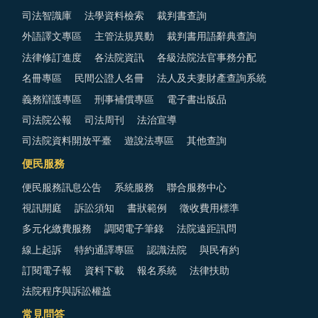
司法智識庫
法學資料檢索
裁判書查詢
外語譯文專區
主管法規異動
裁判書用語辭典查詢
法律修訂進度
各法院資訊
各級法院法官事務分配
名冊專區
民間公證人名冊
法人及夫妻財產查詢系統
義務辯護專區
刑事補償專區
電子書出版品
司法院公報
司法周刊
法治宣導
司法院資料開放平臺
遊說法專區
其他查詢
便民服務
便民服務訊息公告
系統服務
聯合服務中心
視訊開庭
訴訟須知
書狀範例
徵收費用標準
多元化繳費服務
調閱電子筆錄
法院遠距訊問
線上起訴
特約通譯專區
認識法院
與民有約
訂閱電子報
資料下載
報名系統
法律扶助
法院程序與訴訟權益
常見問答