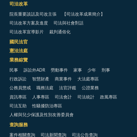
司法改革
院長重要談話及司改主張
【司法改革成果簡介】
司法改革方案及進度
司法與社會對話
司法改革宣導影片
裁判通俗化
國民法官
憲法法庭
業務綜覽
民事
訴訟外ADR
勞動事件
家事
少年
刑事
行政訴訟
智慧財產
商業事件
大法庭專區
公務員懲戒
職務法庭
法官評鑑
公證業務
資訊專區
人事專區
司法會計
司法統計
政風專區
司法互助
性騷擾防治專區
人權與兒少保護及性別友善委員會
查詢服務
案件相關查詢
司法新聞查詢
司法公告查詢