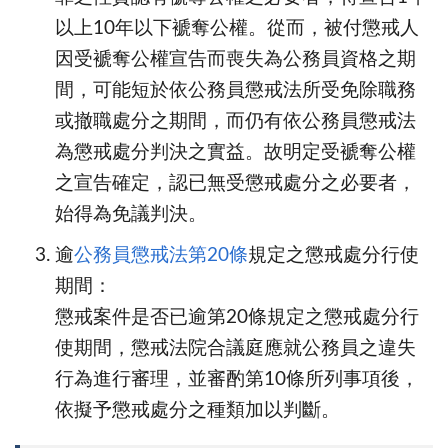
以上10年以下褫奪公權。從而，被付懲戒人
因受褫奪公權宣告而喪失為公務員資格之期
間，可能短於依公務員懲戒法所受免除職務
或撤職處分之期間，而仍有依公務員懲戒法
為懲戒處分判決之實益。故明定受褫奪公權
之宣告確定，認已無受懲戒處分之必要者，
始得為免議判決。
逾
公務員懲戒法第20條
規定之懲戒處分行使
期間：
懲戒案件是否已逾第20條規定之懲戒處分行
使期間，懲戒法院合議庭應就公務員之違失
行為進行審理，並審酌第10條所列事項後，
依擬予懲戒處分之種類加以判斷。