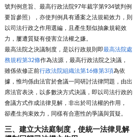
號判例意旨、最高行政法院97年裁字第934號判例
要旨參照），亦使判例具有通案之法規範效力，則
以司法行政之作用選編，且產生類似抽象規範效
力，屢遭質疑有侵害立法權之嫌。
最高法院之決議制度，是以行政規則即
最高法院處
務規程第32條
作為法源，最高行政法院之決議，
雖係依修正前
行政法院組織法第16條第3項
為依
據，惟均係由法官於會議一同研討法律問題，由出
席法官表決，以多數決方式決議，即以司法行政的
會議方式作成法律見解，非出於司法權的作用，
卻產生拘束效力，同樣有合憲性的爭議與質疑。
三、建立大法庭制度，使統一法律見解