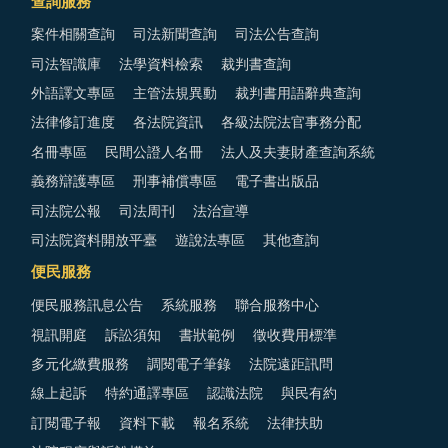
查詢服務
案件相關查詢
司法新聞查詢
司法公告查詢
司法智識庫
法學資料檢索
裁判書查詢
外語譯文專區
主管法規異動
裁判書用語辭典查詢
法律修訂進度
各法院資訊
各級法院法官事務分配
名冊專區
民間公證人名冊
法人及夫妻財產查詢系統
義務辯護專區
刑事補償專區
電子書出版品
司法院公報
司法周刊
法治宣導
司法院資料開放平臺
遊說法專區
其他查詢
便民服務
便民服務訊息公告
系統服務
聯合服務中心
視訊開庭
訴訟須知
書狀範例
徵收費用標準
多元化繳費服務
調閱電子筆錄
法院遠距訊問
線上起訴
特約通譯專區
認識法院
與民有約
訂閱電子報
資料下載
報名系統
法律扶助