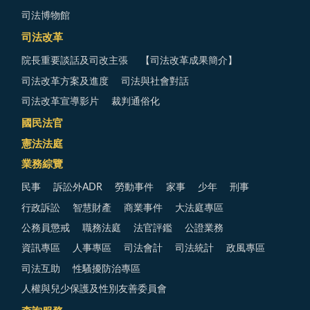
司法博物館
司法改革
院長重要談話及司改主張
【司法改革成果簡介】
司法改革方案及進度
司法與社會對話
司法改革宣導影片
裁判通俗化
國民法官
憲法法庭
業務綜覽
民事
訴訟外ADR
勞動事件
家事
少年
刑事
行政訴訟
智慧財產
商業事件
大法庭專區
公務員懲戒
職務法庭
法官評鑑
公證業務
資訊專區
人事專區
司法會計
司法統計
政風專區
司法互助
性騷擾防治專區
人權與兒少保護及性別友善委員會