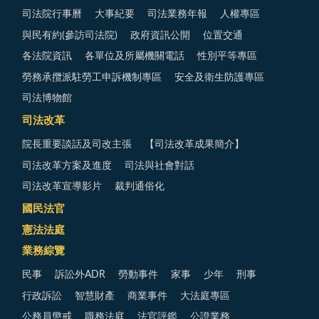
司法院行事曆
大事紀要
司法業務年報
人權專區
與民有約(參訪司法院)
政府資訊公開
位置交通
各法院資訊
各單位及所屬機關電話
性別平等專區
勞務承攬派駐勞工申訴機制專區
安全及衛生防護專區
司法博物館
司法改革
院長重要談話及司改主張
【司法改革成果簡介】
司法改革方案及進度
司法與社會對話
司法改革宣導影片
裁判通俗化
國民法官
憲法法庭
業務綜覽
民事
訴訟外ADR
勞動事件
家事
少年
刑事
行政訴訟
智慧財產
商業事件
大法庭專區
公務員懲戒
職務法庭
法官評鑑
公證業務