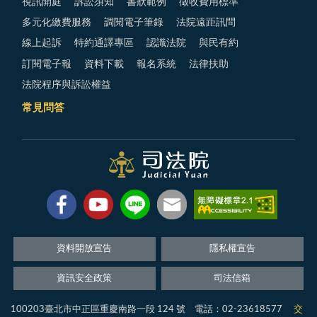
視訊開庭
訴訟須知
書狀範例
徵收費用標準
多元化繳費服務
調閱電子筆錄
法院遠距訊問
線上起訴
特約通譯專區
認識法院
與民有約
訂閱電子報
資料下載
報名系統
法律扶助
法院程序與訴訟權益
常見問答
資料開放宣告
隱私權宣告
資訊安全政策
司法信箱
100203臺北市中正區重慶南路一段 124 號 電話：02-23618577
交