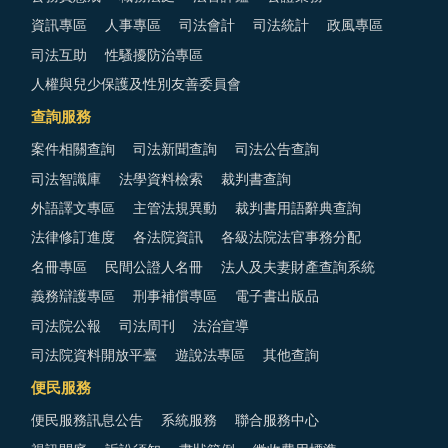
資訊專區
人事專區
司法會計
司法統計
政風專區
司法互助
性騷擾防治專區
人權與兒少保護及性別友善委員會
查詢服務
案件相關查詢
司法新聞查詢
司法公告查詢
司法智識庫
法學資料檢索
裁判書查詢
外語譯文專區
主管法規異動
裁判書用語辭典查詢
法律修訂進度
各法院資訊
各級法院法官事務分配
名冊專區
民間公證人名冊
法人及夫妻財產查詢系統
義務辯護專區
刑事補償專區
電子書出版品
司法院公報
司法周刊
法治宣導
司法院資料開放平臺
遊說法專區
其他查詢
便民服務
便民服務訊息公告
系統服務
聯合服務中心