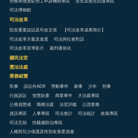
勞務承攬派駐勞工申訴機制專區
安全及衛生防護專區
司法博物館
司法改革
院長重要談話及司改主張
【司法改革成果簡介】
司法改革方案及進度
司法與社會對話
司法改革宣導影片
裁判通俗化
國民法官
憲法法庭
業務綜覽
民事
訴訟外ADR
勞動事件
家事
少年
刑事
行政訴訟
智慧財產
商業事件
大法庭專區
公務員懲戒
職務法庭
法官評鑑
公證業務
資訊專區
人事專區
司法會計
司法統計
政風專區
司法互助
性騷擾防治專區
人權與兒少保護及性別友善委員會