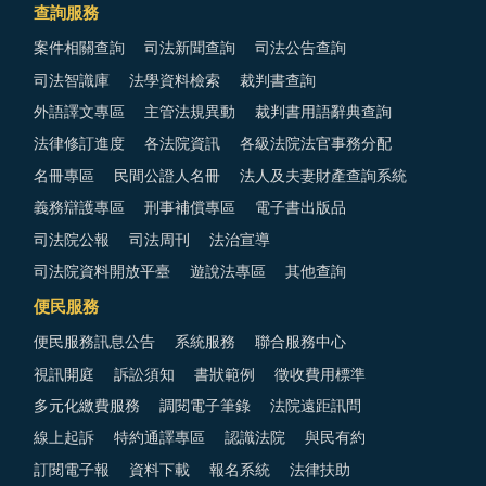
查詢服務
案件相關查詢
司法新聞查詢
司法公告查詢
司法智識庫
法學資料檢索
裁判書查詢
外語譯文專區
主管法規異動
裁判書用語辭典查詢
法律修訂進度
各法院資訊
各級法院法官事務分配
名冊專區
民間公證人名冊
法人及夫妻財產查詢系統
義務辯護專區
刑事補償專區
電子書出版品
司法院公報
司法周刊
法治宣導
司法院資料開放平臺
遊說法專區
其他查詢
便民服務
便民服務訊息公告
系統服務
聯合服務中心
視訊開庭
訴訟須知
書狀範例
徵收費用標準
多元化繳費服務
調閱電子筆錄
法院遠距訊問
線上起訴
特約通譯專區
認識法院
與民有約
訂閱電子報
資料下載
報名系統
法律扶助