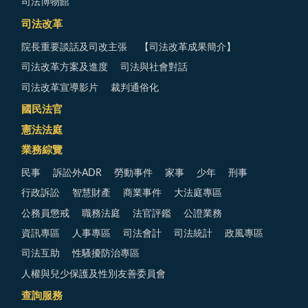
司法博物館
司法改革
院長重要談話及司改主張
【司法改革成果簡介】
司法改革方案及進度
司法與社會對話
司法改革宣導影片
裁判通俗化
國民法官
憲法法庭
業務綜覽
民事
訴訟外ADR
勞動事件
家事
少年
刑事
行政訴訟
智慧財產
商業事件
大法庭專區
公務員懲戒
職務法庭
法官評鑑
公證業務
資訊專區
人事專區
司法會計
司法統計
政風專區
司法互助
性騷擾防治專區
人權與兒少保護及性別友善委員會
查詢服務