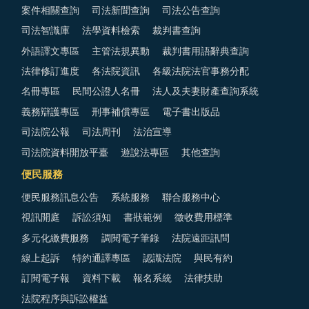
案件相關查詢
司法新聞查詢
司法公告查詢
司法智識庫
法學資料檢索
裁判書查詢
外語譯文專區
主管法規異動
裁判書用語辭典查詢
法律修訂進度
各法院資訊
各級法院法官事務分配
名冊專區
民間公證人名冊
法人及夫妻財產查詢系統
義務辯護專區
刑事補償專區
電子書出版品
司法院公報
司法周刊
法治宣導
司法院資料開放平臺
遊說法專區
其他查詢
便民服務
便民服務訊息公告
系統服務
聯合服務中心
視訊開庭
訴訟須知
書狀範例
徵收費用標準
多元化繳費服務
調閱電子筆錄
法院遠距訊問
線上起訴
特約通譯專區
認識法院
與民有約
訂閱電子報
資料下載
報名系統
法律扶助
法院程序與訴訟權益