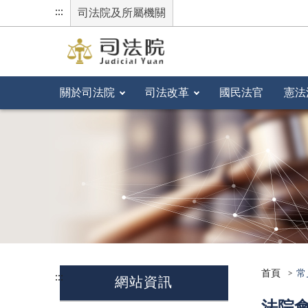
:::
司法院及所屬機關
關於司法院
司法改革
國民法官
憲法
首頁
常
:::
網站資訊