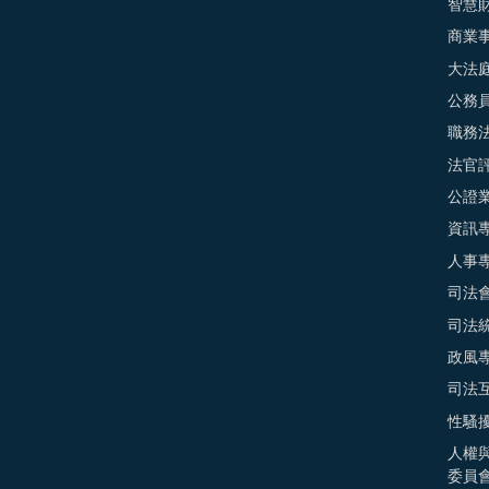
智慧
商業
大法
公務
職務
法官
公證
資訊
人事
司法
司法
政風
司法
性騷
人權
委員