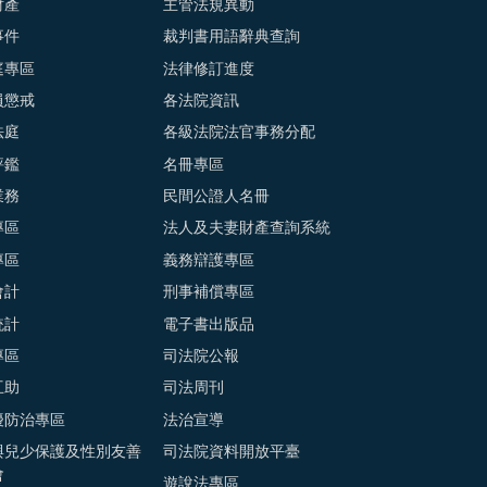
財產
主管法規異動
事件
裁判書用語辭典查詢
庭專區
法律修訂進度
員懲戒
各法院資訊
法庭
各級法院法官事務分配
評鑑
名冊專區
業務
民間公證人名冊
專區
法人及夫妻財產查詢系統
專區
義務辯護專區
會計
刑事補償專區
統計
電子書出版品
專區
司法院公報
互助
司法周刊
擾防治專區
法治宣導
與兒少保護及性別友善
司法院資料開放平臺
會
遊說法專區