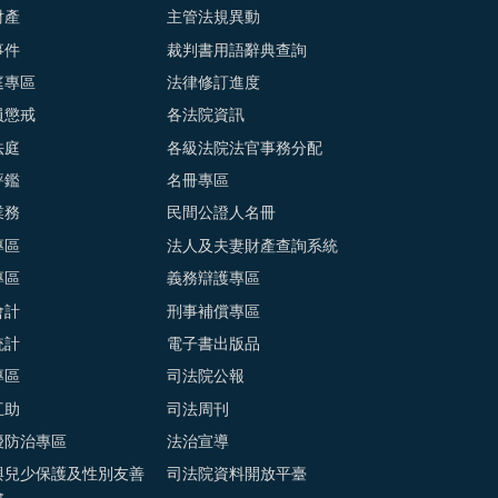
財產
主管法規異動
事件
裁判書用語辭典查詢
庭專區
法律修訂進度
員懲戒
各法院資訊
法庭
各級法院法官事務分配
評鑑
名冊專區
業務
民間公證人名冊
專區
法人及夫妻財產查詢系統
專區
義務辯護專區
會計
刑事補償專區
統計
電子書出版品
專區
司法院公報
互助
司法周刊
擾防治專區
法治宣導
與兒少保護及性別友善
司法院資料開放平臺