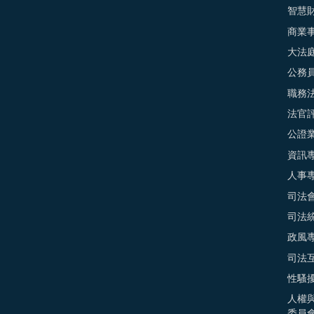
智慧
商業
大法
公務
職務
法官
公證
資訊
人事
司法
司法
政風
司法
性騷
人權