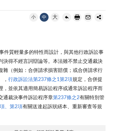
大
小
中
？
事件質輕量多的特性而設計，與其他行政訴訟事
判決得不經言詞辯論等。本法雖不禁止交通裁決
複雜（例如：合併請求損害賠償；或合併請求行
），
行政訴訟法第237條之1第2項
規定，合併提
理，並依其適用簡易訴訟程序或通常訴訟程序而
交通裁決事件訴訟程序章
第237條之2
有關特別管
1項、第2項
有關送達起訴狀繕本、重新審查等規