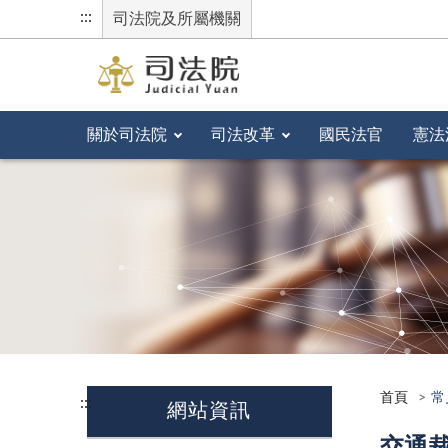
:::
司法院及所屬機關
關於司法院
司法改革
國民法官
憲法
首頁
常
:::
網站資訊