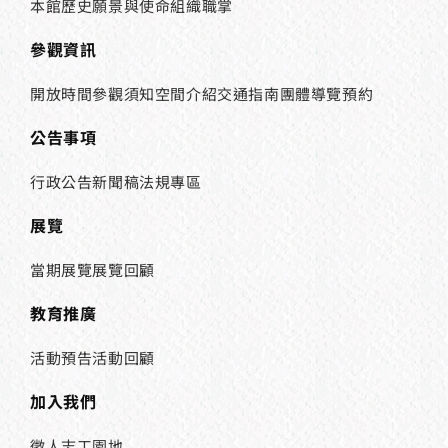
本館歷史
願景與使命
組織職掌
參觀資訊
開放時間
參觀須知
空間介紹
交通指南
團體導覽預約
公告事項
行政公告
新聞稿
法規專區
展覽
當期展覽
展覽回顧
教育推廣
活動預告
活動回顧
加入我們
徵人
志工園地