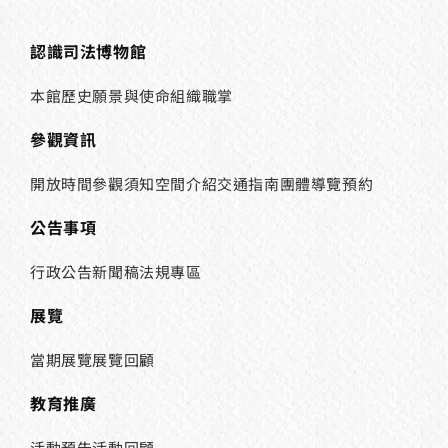
認識司法博物館
本館歷史
願景與使命
組織職掌
參觀資訊
開放時間
參觀須知
空間介紹
交通指南
團體導覽預約
公告事項
行政公告
新聞稿
法規專區
展覽
當期展覽
展覽回顧
教育推廣
活動預告
活動回顧