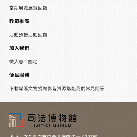
當期展覽
展覽回顧
教育推廣
活動預告
活動回顧
加入我們
徵人
志工園地
便民服務
下載專區
文物捐贈
影音資源
聯絡我們
常見問答
地址：700 臺南市中西區府前路一段307號