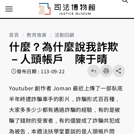
主選單案扭
首頁
教育推廣
活動回顧
什麼？為什麼說我詐欺
－人頭帳戶 陳于晴
回
上
列
share分享按
發布日期 : 113-09-22
一
印
頁
Youtuber 創作者 Joman 最近上傳了一部臥底
半年終逮詐騙車手的影片，詐騙形式百百種，
大家多多少少都有遇過詐騙的經驗，有的是被
騙了錢財的受害者，有的還變成了詐騙共犯成
為被告，本週法扶學堂要談的是人頭帳戶問