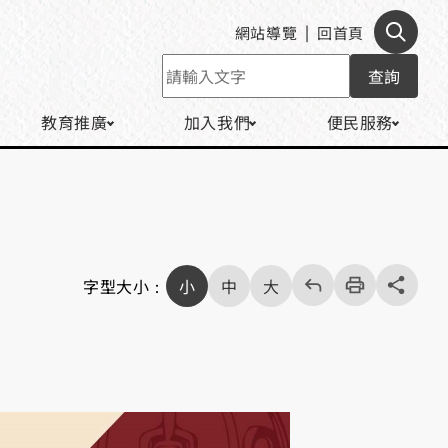
網站導覽
回首頁
查詢
教育推廣
加入我們
便民服務
回
上
列
share分享按
字型大小：
小
中
大
一
印
頁