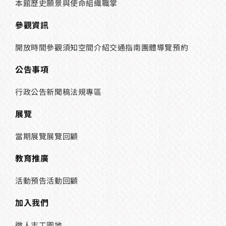
本館歷史
願景與使命
組織職掌
參觀資訊
開放時間
參觀須知
空間介紹
交通指南
團體導覽預約
公告事項
行政公告
新聞稿
法規專區
展覽
當期展覽
展覽回顧
教育推廣
活動預告
活動回顧
加入我們
徵人
志工園地