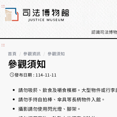
:::
搜
尋
認識司法博
:::
首頁
參觀資訊
參觀須知
參觀須知
發布日期 : 114-11-11
請勿吸菸、飲食及嚼食檳榔。大型物件或行李
請勿手持自拍棒、傘具等長柄物件入館。
攝影請勿使用閃光燈、腳架。