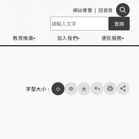
網站導覽
回首頁
查詢
教育推廣
加入我們
便民服務
回
上
列
share分享按
字型大小：
小
中
大
一
印
頁