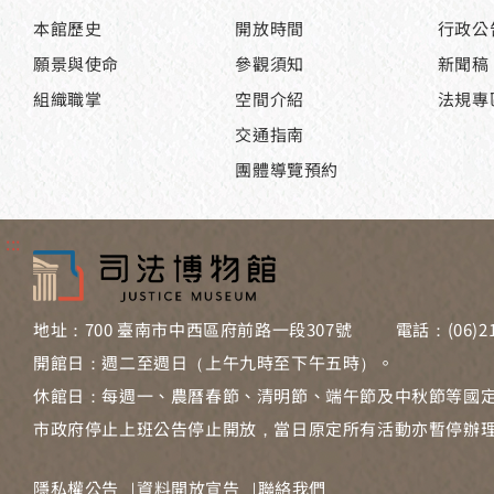
本館歷史
開放時間
行政公
願景與使命
參觀須知
新聞稿
組織職掌
空間介紹
法規專
交通指南
團體導覽預約
:::
地址：700 臺南市中西區府前路一段307號
電話：(06)21
開館日：週二至週日（上午九時至下午五時）。
休館日：每週一、農曆春節、清明節、端午節及中秋節等國
市政府停止上班公告停止開放，當日原定所有活動亦暫停辦
隱私權公告
資料開放宣告
聯絡我們