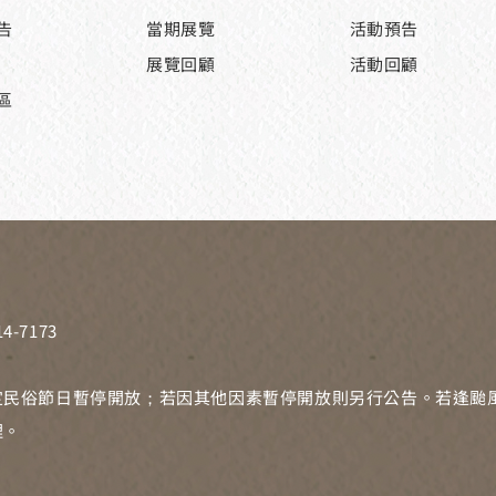
告
當期展覽
活動預告
展覽回顧
活動回顧
區
4-7173
定民俗節日暫停開放；若因其他因素暫停開放則另行公告。若逢颱
理。