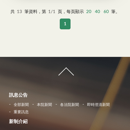
共
13
筆資料，第
1/1
頁，每頁顯示
20
40
60
筆。
1
訊息公告
全部新聞
本院新聞
各法院新聞
即時澄清新聞
重要訊息
新制介紹