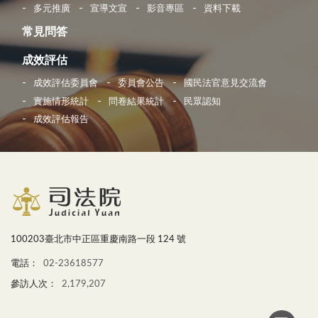
多元推廣
宣導文宣
影音專區
資料下載
常見問答
成效評估
成效評估委員會
委員會公告
國民法官意見交流會
實施情形統計
問卷結果統計
民眾認知
成效評估報告
100203臺北市中正區重慶南路一段 124 號
電話：
02-23618577
參訪人次：
2,179,207