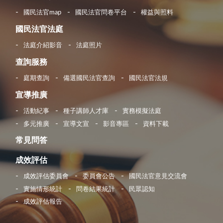
國民法官map
國民法官問卷平台
權益與照料
國民法官法庭
法庭介紹影音
法庭照片
查詢服務
庭期查詢
備選國民法官查詢
國民法官法規
宣導推廣
活動紀事
種子講師人才庫
實務模擬法庭
多元推廣
宣導文宣
影音專區
資料下載
常見問答
成效評估
成效評估委員會
委員會公告
國民法官意見交流會
實施情形統計
問卷結果統計
民眾認知
成效評估報告