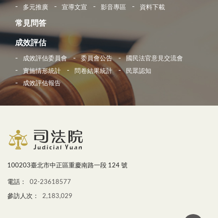
多元推廣
宣導文宣
影音專區
資料下載
常見問答
成效評估
成效評估委員會
委員會公告
國民法官意見交流會
實施情形統計
問卷結果統計
民眾認知
成效評估報告
100203臺北市中正區重慶南路一段 124 號
電話：
02-23618577
參訪人次：
2,183,029