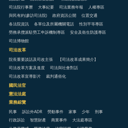
司法院行事曆
大事紀要
司法業務年報
人權專區
與民有約(參訪司法院)
政府資訊公開
位置交通
各法院資訊
各單位及所屬機關電話
性別平等專區
勞務承攬派駐勞工申訴機制專區
安全及衛生防護專區
司法博物館
司法改革
院長重要談話及司改主張
【司法改革成果簡介】
司法改革方案及進度
司法與社會對話
司法改革宣導影片
裁判通俗化
國民法官
憲法法庭
業務綜覽
民事
訴訟外ADR
勞動事件
家事
少年
刑事
行政訴訟
智慧財產
商業事件
大法庭專區