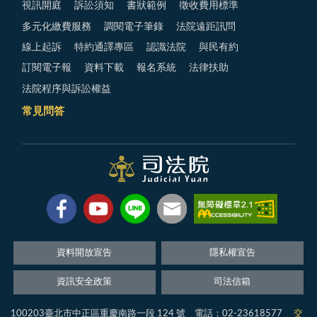
視訊開庭
訴訟須知
書狀範例
徵收費用標準
多元化繳費服務
調閱電子筆錄
法院遠距訊問
線上起訴
特約通譯專區
認識法院
與民有約
訂閱電子報
資料下載
報名系統
法律扶助
法院程序與訴訟權益
常見問答
資料開放宣告
隱私權宣告
資訊安全政策
司法信箱
100203臺北市中正區重慶南路一段 124 號 電話：02-23618577
交