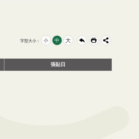
大
中
小
字型大小：
張貼日