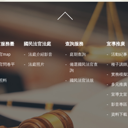
官服務臺
國民法官法庭
查詢服務
宣導推廣
官map
法庭介紹影音
庭期查詢
活動紀事
官問卷平
法庭照片
備選國民法官查
種子講師
詢
實務模擬
照料
國民法官法規
多元推廣
宣導文宣
影音專區
資料下載