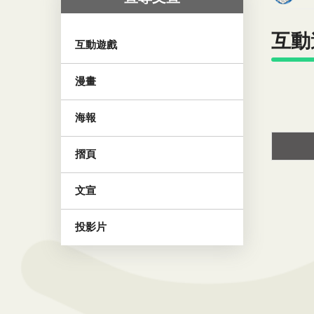
互動
互動遊戲
漫畫
海報
摺頁
文宣
投影片