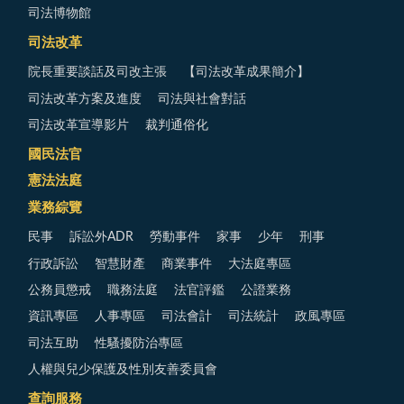
司法博物館
司法改革
院長重要談話及司改主張
【司法改革成果簡介】
司法改革方案及進度
司法與社會對話
司法改革宣導影片
裁判通俗化
國民法官
憲法法庭
業務綜覽
民事
訴訟外ADR
勞動事件
家事
少年
刑事
行政訴訟
智慧財產
商業事件
大法庭專區
公務員懲戒
職務法庭
法官評鑑
公證業務
資訊專區
人事專區
司法會計
司法統計
政風專區
司法互助
性騷擾防治專區
人權與兒少保護及性別友善委員會
查詢服務