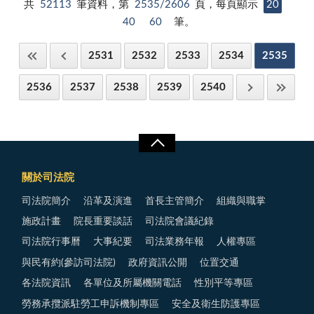
共
52113
筆資料，第
2535/2606
頁，每頁顯示
20
40
60
筆。
2531
2532
2533
2534
2535
2536
2537
2538
2539
2540
關於司法院
司法院簡介
沿革及演進
首長主管簡介
組織與職掌
施政計畫
院長重要談話
司法院會議紀錄
司法院行事曆
大事紀要
司法業務年報
人權專區
與民有約(參訪司法院)
政府資訊公開
位置交通
各法院資訊
各單位及所屬機關電話
性別平等專區
勞務承攬派駐勞工申訴機制專區
安全及衛生防護專區