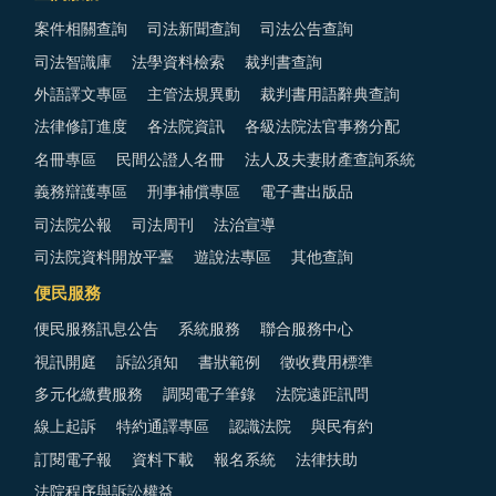
案件相關查詢
司法新聞查詢
司法公告查詢
司法智識庫
法學資料檢索
裁判書查詢
外語譯文專區
主管法規異動
裁判書用語辭典查詢
法律修訂進度
各法院資訊
各級法院法官事務分配
名冊專區
民間公證人名冊
法人及夫妻財產查詢系統
義務辯護專區
刑事補償專區
電子書出版品
司法院公報
司法周刊
法治宣導
司法院資料開放平臺
遊說法專區
其他查詢
便民服務
便民服務訊息公告
系統服務
聯合服務中心
視訊開庭
訴訟須知
書狀範例
徵收費用標準
多元化繳費服務
調閱電子筆錄
法院遠距訊問
線上起訴
特約通譯專區
認識法院
與民有約
訂閱電子報
資料下載
報名系統
法律扶助
法院程序與訴訟權益