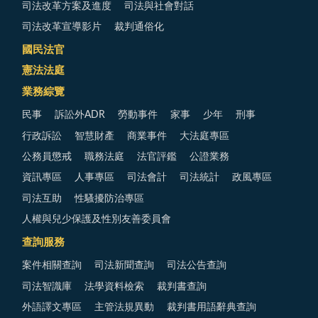
司法改革方案及進度
司法與社會對話
司法改革宣導影片
裁判通俗化
國民法官
憲法法庭
業務綜覽
民事
訴訟外ADR
勞動事件
家事
少年
刑事
行政訴訟
智慧財產
商業事件
大法庭專區
公務員懲戒
職務法庭
法官評鑑
公證業務
資訊專區
人事專區
司法會計
司法統計
政風專區
司法互助
性騷擾防治專區
人權與兒少保護及性別友善委員會
查詢服務
案件相關查詢
司法新聞查詢
司法公告查詢
司法智識庫
法學資料檢索
裁判書查詢
外語譯文專區
主管法規異動
裁判書用語辭典查詢