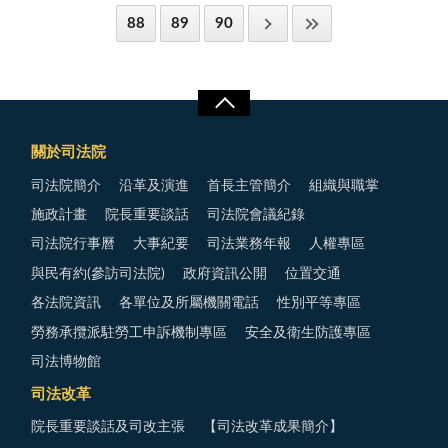
88
89
90
關於司法院
司法院簡介
沿革及演進
首長主管簡介
組織與職掌
施政計畫
院長重要談話
司法院會議紀錄
司法院行事曆
大事紀要
司法業務年報
人權專區
與民有約(參訪司法院)
政府資訊公開
位置交通
各法院資訊
各單位及所屬機關電話
性別平等專區
勞務承攬派駐勞工申訴機制專區
安全及衛生防護專區
司法博物館
司法改革
院長重要談話及司改主張
【司法改革成果簡介】