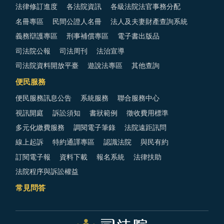
法律修訂進度
各法院資訊
各級法院法官事務分配
名冊專區
民間公證人名冊
法人及夫妻財產查詢系統
義務辯護專區
刑事補償專區
電子書出版品
司法院公報
司法周刊
法治宣導
司法院資料開放平臺
遊說法專區
其他查詢
便民服務
便民服務訊息公告
系統服務
聯合服務中心
視訊開庭
訴訟須知
書狀範例
徵收費用標準
多元化繳費服務
調閱電子筆錄
法院遠距訊問
線上起訴
特約通譯專區
認識法院
與民有約
訂閱電子報
資料下載
報名系統
法律扶助
法院程序與訴訟權益
常見問答