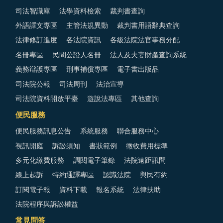
司法智識庫
法學資料檢索
裁判書查詢
外語譯文專區
主管法規異動
裁判書用語辭典查詢
法律修訂進度
各法院資訊
各級法院法官事務分配
名冊專區
民間公證人名冊
法人及夫妻財產查詢系統
義務辯護專區
刑事補償專區
電子書出版品
司法院公報
司法周刊
法治宣導
司法院資料開放平臺
遊說法專區
其他查詢
便民服務
便民服務訊息公告
系統服務
聯合服務中心
視訊開庭
訴訟須知
書狀範例
徵收費用標準
多元化繳費服務
調閱電子筆錄
法院遠距訊問
線上起訴
特約通譯專區
認識法院
與民有約
訂閱電子報
資料下載
報名系統
法律扶助
法院程序與訴訟權益
常見問答