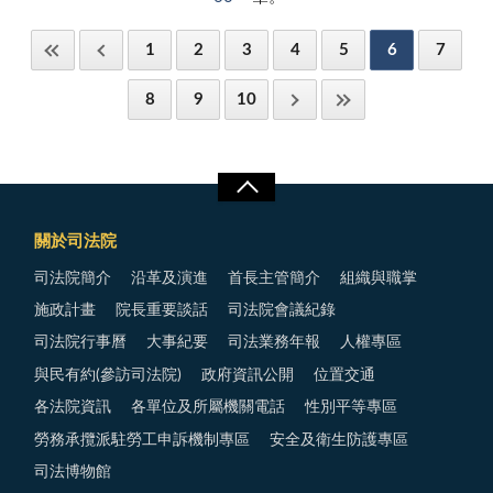
1
2
3
4
5
6
7
8
9
10
關於司法院
司法院簡介
沿革及演進
首長主管簡介
組織與職掌
施政計畫
院長重要談話
司法院會議紀錄
司法院行事曆
大事紀要
司法業務年報
人權專區
與民有約(參訪司法院)
政府資訊公開
位置交通
各法院資訊
各單位及所屬機關電話
性別平等專區
勞務承攬派駐勞工申訴機制專區
安全及衛生防護專區
司法博物館