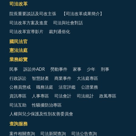
司法改革
院長重要談話及司改主張
【司法改革成果簡介】
司法改革方案及進度
司法與社會對話
司法改革宣導影片
裁判通俗化
國民法官
憲法法庭
業務綜覽
民事
訴訟外ADR
勞動事件
家事
少年
刑事
行政訴訟
智慧財產
商業事件
大法庭專區
公務員懲戒
職務法庭
法官評鑑
公證業務
資訊專區
人事專區
司法會計
司法統計
政風專區
司法互助
性騷擾防治專區
人權與兒少保護及性別友善委員會
查詢服務
案件相關查詢
司法新聞查詢
司法公告查詢