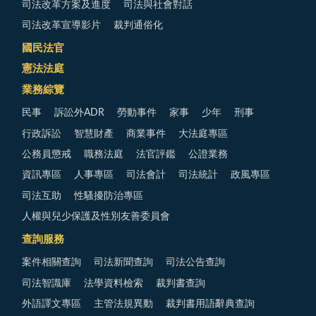
司法改革方案及進度
司法與社會對話
司法改革宣導影片
裁判通俗化
國民法官
憲法法庭
業務綜覽
民事
訴訟外ADR
勞動事件
家事
少年
刑事
行政訴訟
智慧財產
商業事件
大法庭專區
公務員懲戒
職務法庭
法官評鑑
公證業務
資訊專區
人事專區
司法會計
司法統計
政風專區
司法互助
性騷擾防治專區
人權與兒少保護及性別友善委員會
查詢服務
案件相關查詢
司法新聞查詢
司法公告查詢
司法智識庫
法學資料檢索
裁判書查詢
外語譯文專區
主管法規異動
裁判書用語辭典查詢