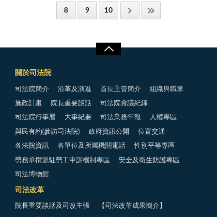
8
9
10
關於司法院
司法院簡介
沿革及演進
首長主管簡介
組織與職掌
施政計畫
院長重要談話
司法院會議紀錄
司法院行事曆
大事紀要
司法業務年報
人權專區
與民有約(參訪司法院)
政府資訊公開
位置交通
各法院資訊
各單位及所屬機關電話
性別平等專區
勞務承攬派駐勞工申訴機制專區
安全及衛生防護專區
司法博物館
司法改革
院長重要談話及司改主張
【司法改革成果簡介】