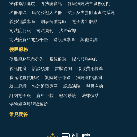
法律修訂進度
各法院資訊
各級法院法官事務分配
名冊專區
民間公證人名冊
法人及夫妻財產查詢系統
義務辯護專區
刑事補償專區
電子書出版品
司法院公報
司法周刊
法治宣導
司法院資料開放平臺
遊說法專區
其他查詢
便民服務
便民服務訊息公告
系統服務
聯合服務中心
視訊開庭
訴訟須知
書狀範例
徵收費用標準
多元化繳費服務
調閱電子筆錄
法院遠距訊問
線上起訴
特約通譯專區
認識法院
與民有約
訂閱電子報
資料下載
報名系統
法律扶助
法院程序與訴訟權益
常見問答