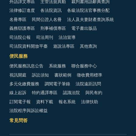
外語譯文專區
主管法規異動
裁判書用語辭典查詢
法律修訂進度
各法院資訊
各級法院法官事務分配
名冊專區
民間公證人名冊
法人及夫妻財產查詢系統
義務辯護專區
刑事補償專區
電子書出版品
司法院公報
司法周刊
法治宣導
司法院資料開放平臺
遊說法專區
其他查詢
便民服務
便民服務訊息公告
系統服務
聯合服務中心
視訊開庭
訴訟須知
書狀範例
徵收費用標準
多元化繳費服務
調閱電子筆錄
法院遠距訊問
線上起訴
特約通譯專區
認識法院
與民有約
訂閱電子報
資料下載
報名系統
法律扶助
法院程序與訴訟權益
常見問答