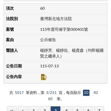
60
臺灣新北地方法院
115年度司催字第000401號
公示催告
楊靜芳、楊靜欣、楊貴森（均即楊國
賢之繼承人）
115-07-13
共
5017
筆資料，第
3/251
頁，每頁顯示
20
40
60
筆。
1
2
3
4
5
6
7