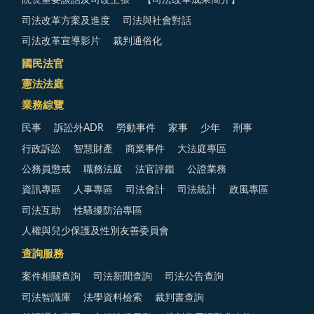
院長重要談話及司改主張
【司法改革成果簡介】
司法改革方案及進度
司法與社會對話
司法改革宣導影片
裁判通俗化
國民法官
憲法法庭
業務綜覽
民事
訴訟外ADR
勞動事件
家事
少年
刑事
行政訴訟
智慧財產
商業事件
大法庭專區
公務員懲戒
職務法庭
法官評鑑
公證業務
資訊專區
人事專區
司法會計
司法統計
政風專區
司法互助
性騷擾防治專區
人權與兒少保護及性別友善委員會
查詢服務
案件相關查詢
司法新聞查詢
司法公告查詢
司法智識庫
法學資料檢索
裁判書查詢