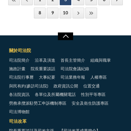
8
9
10
關於司法院
司法院簡介
沿革及演進
首長主管簡介
組織與職掌
施政計畫
院長重要談話
司法院會議紀錄
司法院行事曆
大事紀要
司法業務年報
人權專區
與民有約(參訪司法院)
政府資訊公開
位置交通
各法院資訊
各單位及所屬機關電話
性別平等專區
勞務承攬派駐勞工申訴機制專區
安全及衛生防護專區
司法博物館
司法改革