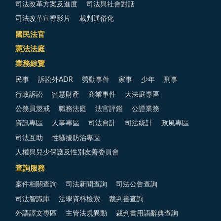
司法改革方案及進度
司法與社會對話
司法改革宣導影片
裁判通俗化
國民法官
憲法法庭
業務綜覽
民事
訴訟外ADR
勞動事件
家事
少年
刑事
行政訴訟
智慧財產
商業事件
大法庭專區
公務員懲戒
職務法庭
法官評鑑
公證業務
資訊專區
人事專區
司法會計
司法統計
政風專區
司法互助
性騷擾防治專區
人權與兒少保護及性別友善委員會
查詢服務
案件相關查詢
司法新聞查詢
司法公告查詢
司法智識庫
法學資料檢索
裁判書查詢
外語譯文專區
主管法規異動
裁判書用語辭典查詢