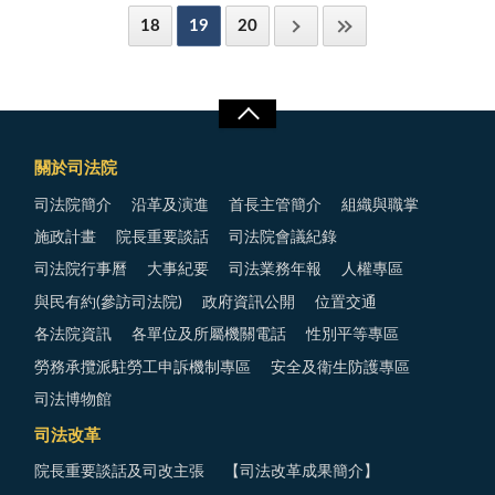
18
19
20
關於司法院
司法院簡介
沿革及演進
首長主管簡介
組織與職掌
施政計畫
院長重要談話
司法院會議紀錄
司法院行事曆
大事紀要
司法業務年報
人權專區
與民有約(參訪司法院)
政府資訊公開
位置交通
各法院資訊
各單位及所屬機關電話
性別平等專區
勞務承攬派駐勞工申訴機制專區
安全及衛生防護專區
司法博物館
司法改革
院長重要談話及司改主張
【司法改革成果簡介】