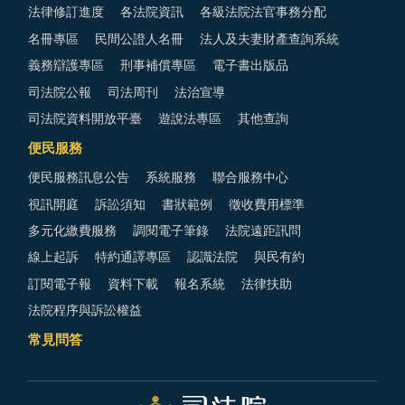
法律修訂進度
各法院資訊
各級法院法官事務分配
名冊專區
民間公證人名冊
法人及夫妻財產查詢系統
義務辯護專區
刑事補償專區
電子書出版品
司法院公報
司法周刊
法治宣導
司法院資料開放平臺
遊說法專區
其他查詢
便民服務
便民服務訊息公告
系統服務
聯合服務中心
視訊開庭
訴訟須知
書狀範例
徵收費用標準
多元化繳費服務
調閱電子筆錄
法院遠距訊問
線上起訴
特約通譯專區
認識法院
與民有約
訂閱電子報
資料下載
報名系統
法律扶助
法院程序與訴訟權益
常見問答