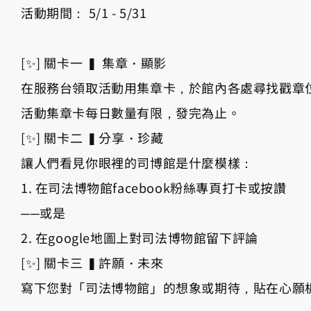
活動期間： 5/1 - 5/31
[✨] 關卡一 ▍ 集章・顯影
在服務台領取活動用集章卡，於館內各處尋找戳章
活動集章卡每日數量有限，發完為止。
[✨] 關卡二 ▍分享・珍藏
讓人們看見你眼裡的司博館是什麼模樣：
1. 在司法博物館facebook粉絲專頁打卡或按讚
──或是
2. 在google地圖上對司法博物館留下評論
[✨] 關卡三 ▍許願・未來
寫下您對「司法博物館」的想象或期待，貼在心願板