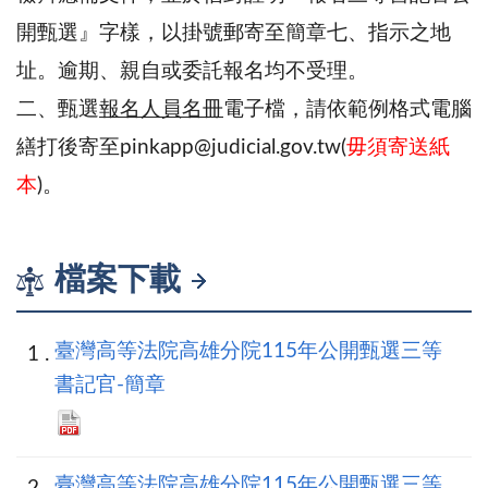
開甄選』字樣，以掛號郵寄⾄簡章七、指⽰之地
址。逾期、親⾃或委託報名均不受理。
⼆、甄選
報名⼈員名冊
電⼦檔，請依範例格式電腦
繕打後寄⾄pinkapp@judicial.gov.tw(
毋須寄送紙
本
)。
檔案下載
臺灣高等法院高雄分院115年公開甄選三等
書記官-簡章
臺灣高等法院高雄分院115年公開甄選三等