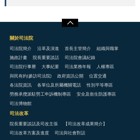
關於司法院
司法院簡介
沿革及演進
首長主管簡介
組織與職掌
施政計畫
院長重要談話
司法院會議紀錄
司法院行事曆
大事紀要
司法業務年報
人權專區
與民有約(參訪司法院)
政府資訊公開
位置交通
各法院資訊
各單位及所屬機關電話
性別平等專區
勞務承攬派駐勞工申訴機制專區
安全及衛生防護專區
司法博物館
司法改革
院長重要談話及司改主張
【司法改革成果簡介】
司法改革方案及進度
司法與社會對話