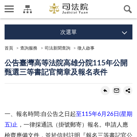
次選單
首頁
查詢服務
司法新聞查詢
徵人啟事
公告臺灣⾼等法院⾼雄分院115年公開
甄選三等書記官簡章及報名表件
⼀、報名時間:⾃公告之⽇起
⾄115年6⽉26⽇(星期
五)⽌
，⼀律採通訊（掛號郵寄）報名。申請⼈應
檢⿑應備文件，並於信封註明『報名三等書記官公