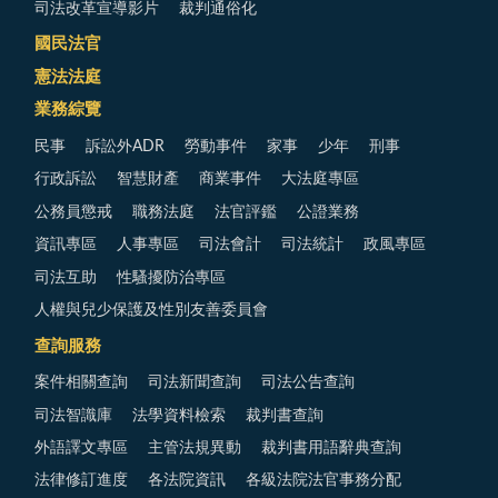
司法改革宣導影片
裁判通俗化
國民法官
憲法法庭
業務綜覽
民事
訴訟外ADR
勞動事件
家事
少年
刑事
行政訴訟
智慧財產
商業事件
大法庭專區
公務員懲戒
職務法庭
法官評鑑
公證業務
資訊專區
人事專區
司法會計
司法統計
政風專區
司法互助
性騷擾防治專區
人權與兒少保護及性別友善委員會
查詢服務
案件相關查詢
司法新聞查詢
司法公告查詢
司法智識庫
法學資料檢索
裁判書查詢
外語譯文專區
主管法規異動
裁判書用語辭典查詢
法律修訂進度
各法院資訊
各級法院法官事務分配