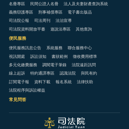
名冊專區
民間公證人名冊
法人及夫妻財產查詢系統
義務辯護專區
刑事補償專區
電子書出版品
司法院公報
司法周刊
法治宣導
司法院資料開放平臺
遊說法專區
其他查詢
便民服務
便民服務訊息公告
系統服務
聯合服務中心
視訊開庭
訴訟須知
書狀範例
徵收費用標準
多元化繳費服務
調閱電子筆錄
法院遠距訊問
線上起訴
特約通譯專區
認識法院
與民有約
訂閱電子報
資料下載
報名系統
法律扶助
法院程序與訴訟權益
常見問答