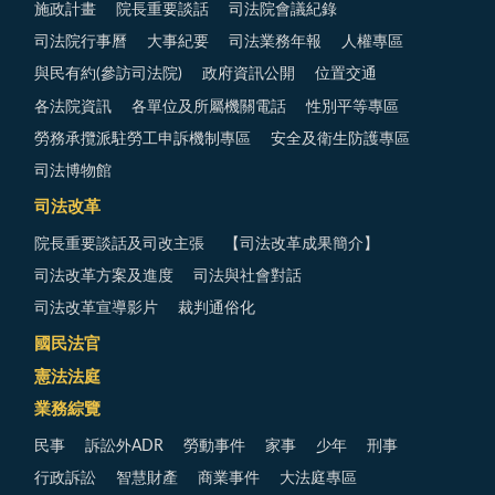
施政計畫
院長重要談話
司法院會議紀錄
司法院行事曆
大事紀要
司法業務年報
人權專區
與民有約(參訪司法院)
政府資訊公開
位置交通
各法院資訊
各單位及所屬機關電話
性別平等專區
勞務承攬派駐勞工申訴機制專區
安全及衛生防護專區
司法博物館
司法改革
院長重要談話及司改主張
【司法改革成果簡介】
司法改革方案及進度
司法與社會對話
司法改革宣導影片
裁判通俗化
國民法官
憲法法庭
業務綜覽
民事
訴訟外ADR
勞動事件
家事
少年
刑事
行政訴訟
智慧財產
商業事件
大法庭專區