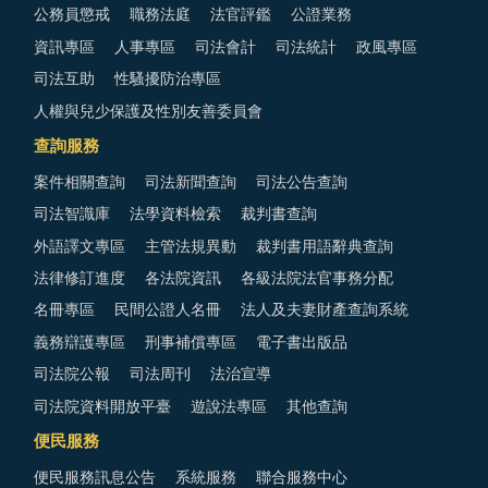
公務員懲戒
職務法庭
法官評鑑
公證業務
資訊專區
人事專區
司法會計
司法統計
政風專區
司法互助
性騷擾防治專區
人權與兒少保護及性別友善委員會
查詢服務
案件相關查詢
司法新聞查詢
司法公告查詢
司法智識庫
法學資料檢索
裁判書查詢
外語譯文專區
主管法規異動
裁判書用語辭典查詢
法律修訂進度
各法院資訊
各級法院法官事務分配
名冊專區
民間公證人名冊
法人及夫妻財產查詢系統
義務辯護專區
刑事補償專區
電子書出版品
司法院公報
司法周刊
法治宣導
司法院資料開放平臺
遊說法專區
其他查詢
便民服務
便民服務訊息公告
系統服務
聯合服務中心