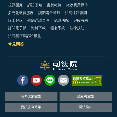
視訊開庭
訴訟須知
書狀範例
徵收費用標準
多元化繳費服務
調閱電子筆錄
法院遠距訊問
線上起訴
特約通譯專區
認識法院
與民有約
訂閱電子報
資料下載
報名系統
法律扶助
法院程序與訴訟權益
常見問答
資料開放宣告
隱私權宣告
資訊安全政策
司法信箱