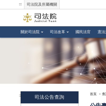
:::
司法院及所屬機關
關於司法院
司法改革
國民法官
憲法
首頁
查
:::
司法公告查詢