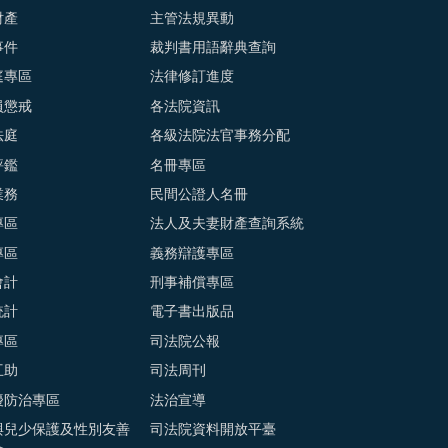
財產
主管法規異動
事件
裁判書用語辭典查詢
庭專區
法律修訂進度
員懲戒
各法院資訊
法庭
各級法院法官事務分配
評鑑
名冊專區
業務
民間公證人名冊
專區
法人及夫妻財產查詢系統
專區
義務辯護專區
會計
刑事補償專區
統計
電子書出版品
專區
司法院公報
互助
司法周刊
擾防治專區
法治宣導
與兒少保護及性別友善
司法院資料開放平臺