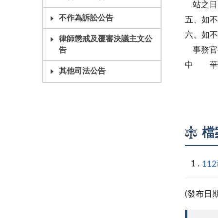
站之日
不作為訴訟公告
五、如不
六、如不
律師懲戒及覆審決議主文公
事務官
告
中 華
其他司法公告
民事庭
檔
11
(發布日