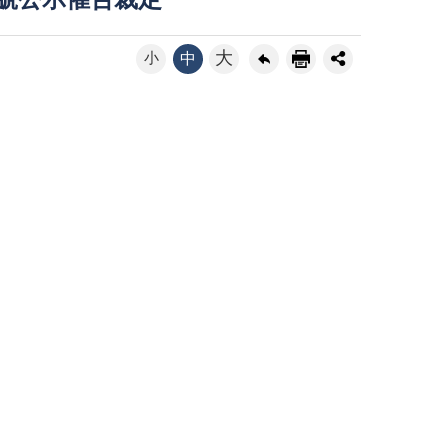
9號公示催告裁定
大
小
中