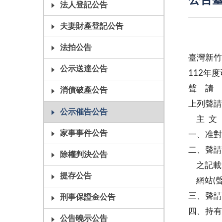
公告臺
法人登記公告
夫妻財產登記公告
法拍公告
臺灣新竹
公示送達公告
112年
聲 請
消債破產公告
上列聲請
公示催告公告
主 文
家事事件公告
一、准對
二、聲請
除權判決公告
之記載
提存公告
網站(聲
三、聲請
刑事保證金公告
四、持有
公告曉示公告