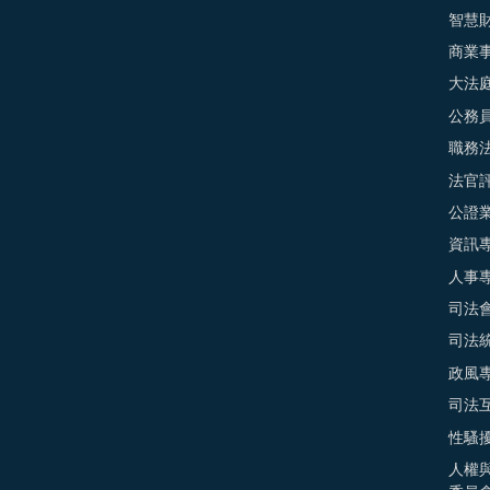
智慧
商業
大法
公務
職務
法官
公證
資訊
人事
司法
司法
政風
司法
性騷
人權