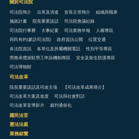
關於司法院
司法院簡介
沿革及演進
首長主管簡介
組織與職掌
施政計畫
院長重要談話
司法院會議紀錄
司法院行事曆
大事紀要
司法業務年報
人權專區
與民有約(參訪司法院)
政府資訊公開
位置交通
各法院資訊
各單位及所屬機關電話
性別平等專區
勞務承攬派駐勞工申訴機制專區
安全及衛生防護專區
司法博物館
司法改革
院長重要談話及司改主張
【司法改革成果簡介】
司法改革方案及進度
司法與社會對話
司法改革宣導影片
裁判通俗化
國民法官
憲法法庭
業務綜覽