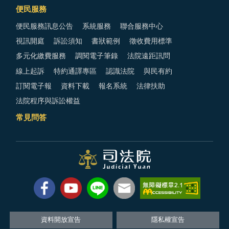
便民服務
便民服務訊息公告
系統服務
聯合服務中心
視訊開庭
訴訟須知
書狀範例
徵收費用標準
多元化繳費服務
調閱電子筆錄
法院遠距訊問
線上起訴
特約通譯專區
認識法院
與民有約
訂閱電子報
資料下載
報名系統
法律扶助
法院程序與訴訟權益
常見問答
資料開放宣告
隱私權宣告