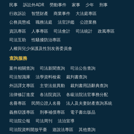
民事
訴訟外ADR
勞動事件
家事
少年
刑事
行政訴訟
智慧財產
商業事件
大法庭專區
公務員懲戒
職務法庭
法官評鑑
公證業務
資訊專區
人事專區
司法會計
司法統計
政風專區
司法互助
性騷擾防治專區
人權與兒少保護及性別友善委員會
查詢服務
案件相關查詢
司法新聞查詢
司法公告查詢
司法智識庫
法學資料檢索
裁判書查詢
外語譯文專區
主管法規異動
裁判書用語辭典查詢
法律修訂進度
各法院資訊
各級法院法官事務分配
名冊專區
民間公證人名冊
法人及夫妻財產查詢系統
義務辯護專區
刑事補償專區
電子書出版品
司法院公報
司法周刊
法治宣導
司法院資料開放平臺
遊說法專區
其他查詢