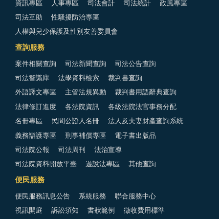
資訊專區
人事專區
司法會計
司法統計
政風專區
司法互助
性騷擾防治專區
人權與兒少保護及性別友善委員會
查詢服務
案件相關查詢
司法新聞查詢
司法公告查詢
司法智識庫
法學資料檢索
裁判書查詢
外語譯文專區
主管法規異動
裁判書用語辭典查詢
法律修訂進度
各法院資訊
各級法院法官事務分配
名冊專區
民間公證人名冊
法人及夫妻財產查詢系統
義務辯護專區
刑事補償專區
電子書出版品
司法院公報
司法周刊
法治宣導
司法院資料開放平臺
遊說法專區
其他查詢
便民服務
便民服務訊息公告
系統服務
聯合服務中心
視訊開庭
訴訟須知
書狀範例
徵收費用標準