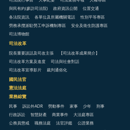
司法院行事曆
大事紀要
司法業務年報
人權專區
與民有約(參訪司法院)
政府資訊公開
位置交通
各法院資訊
各單位及所屬機關電話
性別平等專區
勞務承攬派駐勞工申訴機制專區
安全及衛生防護專區
司法博物館
司法改革
院長重要談話及司改主張
【司法改革成果簡介】
司法改革方案及進度
司法與社會對話
司法改革宣導影片
裁判通俗化
國民法官
憲法法庭
業務綜覽
民事
訴訟外ADR
勞動事件
家事
少年
刑事
行政訴訟
智慧財產
商業事件
大法庭專區
公務員懲戒
職務法庭
法官評鑑
公證業務